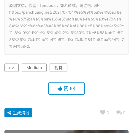
原创文章，作者：fendouai，如若转载，请注明出处：
https://panchuang.net/2021/07/04/%e5%9f%ba%e4%ba%8e
%e6%b7%b1%e5%ba%a6%e5%ad%a6%e4%b9%a0%e7%9a%
84%e6%9c%8d%e8%a3%85%e8%af%86%e5%88%ab%e5%9c
%a8%e9%9d%9e%e6%b4%b2%e6%80%a7%e5%88%ab%e5%
88%86%e7%b1%bb%e4%b8%ad%e7%9a%84%e5%ba%94%e7
%94%a8-2/
cv
Medium
视觉
赞
(0)
生成海报
0
0