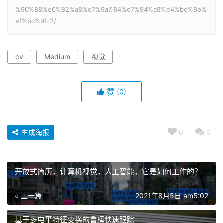
%90%88%e6%82%a8%e7%9a%84%e7%94%a8%e4%be%8b%
ef%bc%9f-2/
cv
Medium
视觉
赞
(0)
生成海报
0
0
开放式简历，计算机视觉，人工智能，它是如何工作的？
« 上一篇
2021年8月5日 am5:02
基于多电平特征变换的鲁棒快速跟踪