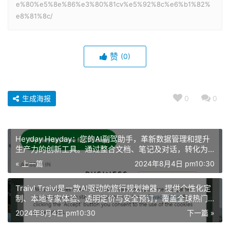
e%80%e5%8e%86%e3%80%81cv%e5%92%8c%e6%b1%82%
e8%81%8c/
赞
(0)
生成海报
0
0
Heyday Heyday：您的AI副驾助手，革新数据管理和提升
生产力的创新工具。通过整合文档、笔记及对话，转化为
可搜索数据库，轻松管理多个项目和截止日期。其通用助
« 上一篇
2024年8月4日 pm10:30
理、写作助手等功能，助您节省时间、增强记忆力并整理
兴趣话题。无缝集成邮件与日历应用，确保隐私安全，提
Traivl Traivl是一款AI驱动的旅行规划神器，提供个性化定
供定制化体验，让日常工作更高效。试用版与订阅计划供
制、本地专家体验、透明定价与安全预订，覆盖全球热门
您选择，个性化教程助您最大化工具潜力。
及小众目的地，简化无压力旅程策划。
2024年8月4日 pm10:30
下一篇 »