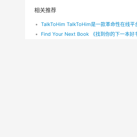
相关推荐
PhotoAiD 一键AI变护照照，便捷合规。
Blend AI一键换背景，视觉创意无限。
Virtual House Flip AI助您一键焕新家园