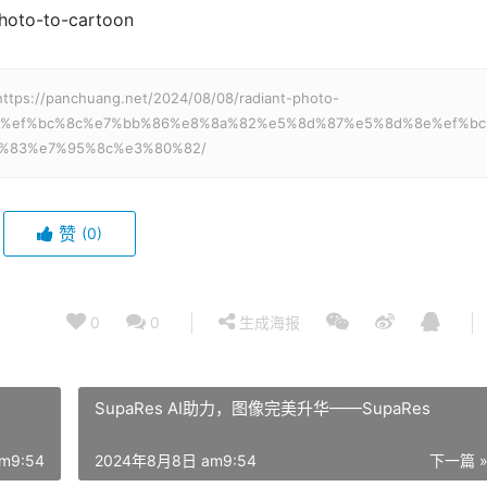
hoto-to-cartoon
anchuang.net/2024/08/08/radiant-photo-
%ef%bc%8c%e7%bb%86%e8%8a%82%e5%8d%87%e5%8d%8e%ef%bc
%83%e7%95%8c%e3%80%82/
赞
(0)
0
0
生成海报
SupaRes AI助力，图像完美升华——SupaRes
m9:54
2024年8月8日 am9:54
下一篇 