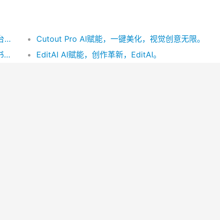
TalkToHim TalkToHim是一款革命性在线平台，打破界限，让用户能与虚拟实体、物体、生物、概念乃至宗教人物进行对话，提供一个新颖的反思和探索思想情感的空间。通过人工智能驱动的创新聊天技术，为追求独特体验的用户开启无限可能。
Cutout Pro AI赋能，一键美化，视觉创意无限。
Find Your Next Book 《找到你的下一本好书》是一款基于AI的个性化图书推荐平台，以用户友好的界面和精准问题输入，帮助你轻松探索海量书籍，精确匹配你的阅读品味和兴趣。无论你是爱书之人、读书俱乐部成员、学生还是教师，它都能为你提供定制化的阅读建议。无需注册或复杂流程，一键直达你的专属阅读世界。
EditAI AI赋能，创作革新，EditAI。
WanderGenie WanderGenie：革新旅行规划的AI工具，个性化、高效且无忧的探险伴侣。
Evoto AI Evoto：速制佳作，想象即现实。
Picsart 创意无限，AI赋能，Picsart编辑大师。