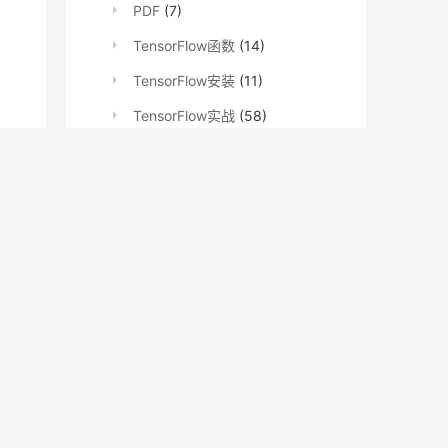
PDF
(7)
TensorFlow函数
(14)
TensorFlow安装
(11)
TensorFlow实战
(58)
TensorFlow文档
(62)
TensorFlowNews
(609)
深度学习
(6)
知识图谱
(2)
系列教程
(735)
Detectron2
(15)
fastai
(486)
gensim
(8)
Keras
(10)