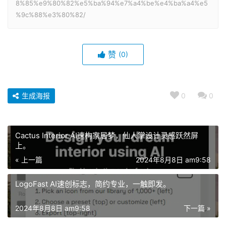
8%85%e9%80%82%e5%ba%94%e7%a4%be%e4%ba%a4%e5
%9c%88%e3%80%82/
赞
(0)
生成海报
0
0
Cactus Interior AI速构家居梦，仙人掌设计灵感跃然屏
上。
« 上一篇
2024年8月8日 am9:58
LogoFast AI速创标志，简约专业，一触即发。
2024年8月8日 am9:58
下一篇 »