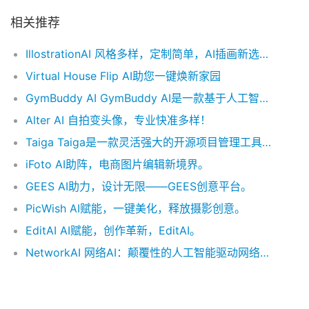
相关推荐
IllostrationAI 风格多样，定制简单，AI插画新选择。
Virtual House Flip AI助您一键焕新家园
GymBuddy AI GymBuddy AI是一款基于人工智能的应用程序，为用户提供个性化身体部位训练的定制化锻炼计划，并智能追踪进度、体重变化与挑战，确保有效成果和可见进展。其灵活的日程安排及保护隐私的功能使其在健身应用市场中独树一帜，适合各类人群使用。
Alter AI 自拍变头像，专业快准多样！
Taiga Taiga是一款灵活强大的开源项目管理工具，专为跨职能团队设计，支持敏捷方法论如Scrum和Kanban。提供直观界面，简化了计划、团队协作与数据收集过程，适合开发者、设计师及项目经理使用。其功能包括可定制的板状界面、待办事项清单与冲刺规划、问题跟踪系统、报告仪表盘以及多语言支持等。作为开源工具，Taiga提供了高度控制与自定义选项，并通过友好的用户界面和集成选项优化了团队效率。
iFoto AI助阵，电商图片编辑新境界。
GEES AI助力，设计无限——GEES创意平台。
PicWish AI赋能，一键美化，释放摄影创意。
EditAI AI赋能，创作革新，EditAI。
NetworkAI 网络AI：颠覆性的人工智能驱动网络工具，让专业连接与求职进程自动化、简化和加速。利用AI技术优化LinkedIn等平台上的关系构建，提供JobTrackerAI、InterviewAI等功能支持自动化申请、面试准备，并实现灵活的就业机会发现。适合职业发展者、求职者及希望增强行业联系的专业人士。通过全面的人工智能工具包，网络AI简化了职业探索与提升过程，让专业成长更加高效便捷。