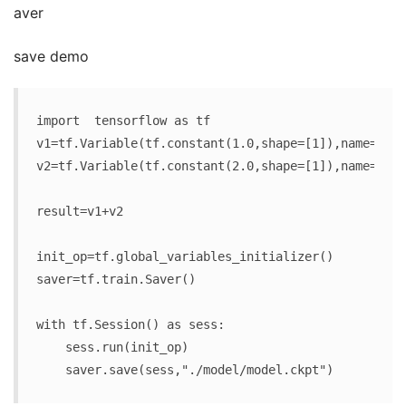
aver
save demo
import  tensorflow as tf

v1=tf.Variable(tf.constant(1.0,shape=[1]),name="v1"
v2=tf.Variable(tf.constant(2.0,shape=[1]),name="v2"
result=v1+v2

init_op=tf.global_variables_initializer()

saver=tf.train.Saver()

with tf.Session() as sess:

    sess.run(init_op)

    saver.save(sess,"./model/model.ckpt")