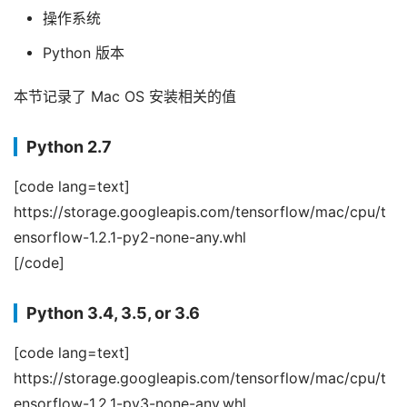
操作系统
Python 版本
本节记录了 Mac OS 安装相关的值
Python 2.7
[code lang=text]
https://storage.googleapis.com/tensorflow/mac/cpu/t
ensorflow-1.2.1-py2-none-any.whl
[/code]
Python 3.4, 3.5, or 3.6
[code lang=text]
https://storage.googleapis.com/tensorflow/mac/cpu/t
ensorflow-1.2.1-py3-none-any.whl