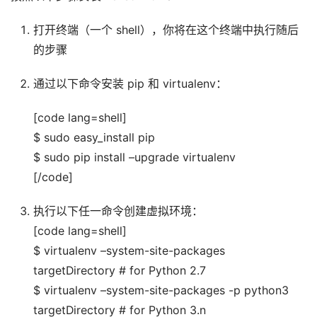
打开终端（一个 shell），你将在这个终端中执行随后
的步骤
通过以下命令安装 pip 和 virtualenv：
[code lang=shell]
$ sudo easy_install pip
$ sudo pip install –upgrade virtualenv
[/code]
执行以下任一命令创建虚拟环境：
[code lang=shell]
$ virtualenv –system-site-packages
targetDirectory # for Python 2.7
$ virtualenv –system-site-packages -p python3
targetDirectory # for Python 3.n