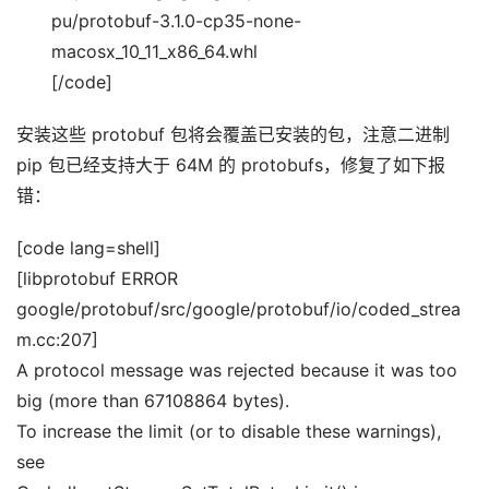
pu/protobuf-3.1.0-cp35-none-
macosx_10_11_x86_64.whl
[/code]
安装这些 protobuf 包将会覆盖已安装的包，注意二进制
pip 包已经支持大于 64M 的 protobufs，修复了如下报
错：
[code lang=shell]
[libprotobuf ERROR
google/protobuf/src/google/protobuf/io/coded_strea
m.cc:207]
A protocol message was rejected because it was too
big (more than 67108864 bytes).
To increase the limit (or to disable these warnings),
see