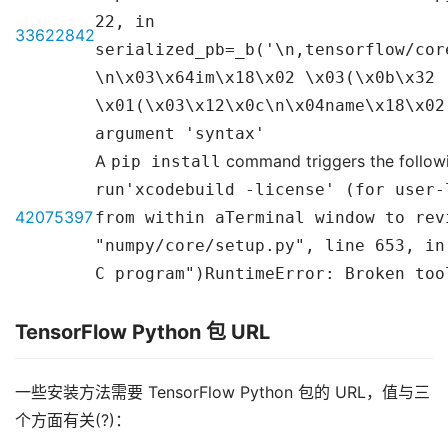
22, in
33622842
serialized_pb=_b('\n,tensorflow/cor
\n\x03\x64im\x18\x02 \x03(\x0b\x32 
\x01(\x03\x12\x0c\n\x04name\x18\x02
argument 'syntax'
A
pip install
command triggers the followi
run'xcodebuild -license' (for user-
42075397
from within aTerminal window to rev
"numpy/core/setup.py", line 653, in
C program")RuntimeError: Broken too
TensorFlow Python 包 URL
一些安装方法需要 TensorFlow Python 包的 URL，值与三
个方面有关(?)：