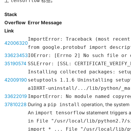
上
tensorflow
标签。
Stack
Overflow
Error Message
Link
ImportError: Traceback (most recent
42006320
from google.protobuf import descrip
33623453
IOError: [Errno 2] No such file or 
35190574
SSLError: [SSL: CERTIFICATE_VERIFY_
Installing collected packages: setu
42009190
setuptools 1.1.6 Uninstalling setup
a1DXRT-uninstall/.../lib/python/_ma
33622019
ImportError: No module named copyre
37810228
During a
pip install
operation, the system 
An
import tensorflow
statement triggers a
in File "/usr/local/lib/python2.7/s
import * ... File "/usr/local/lib/p