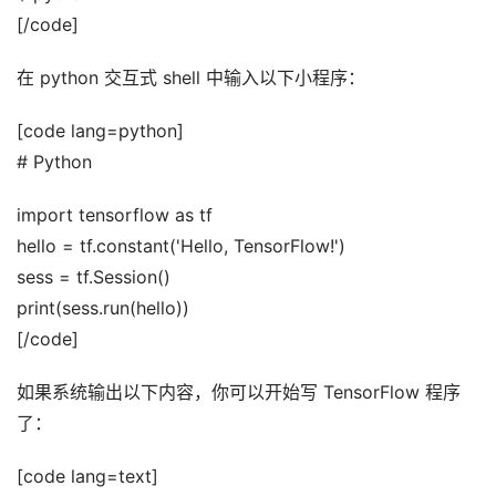
[/code]
在 python 交互式 shell 中输入以下小程序：
[code lang=python]
# Python
import tensorflow as tf
hello = tf.constant('Hello, TensorFlow!')
sess = tf.Session()
print(sess.run(hello))
[/code]
如果系统输出以下内容，你可以开始写 TensorFlow 程序
了：
[code lang=text]