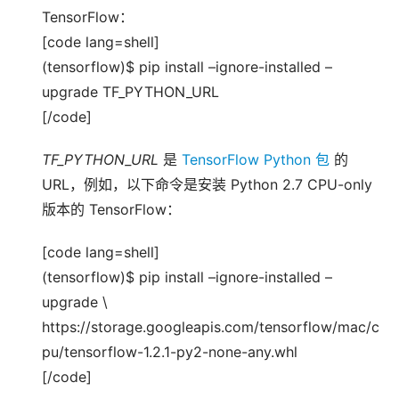
TensorFlow：
[code lang=shell]
(tensorflow)$ pip install –ignore-installed –
upgrade TF_PYTHON_URL
[/code]
TF_PYTHON_URL
是
TensorFlow Python 包
的
URL，例如，以下命令是安装 Python 2.7 CPU-only
版本的 TensorFlow：
[code lang=shell]
(tensorflow)$ pip install –ignore-installed –
upgrade \
https://storage.googleapis.com/tensorflow/mac/c
pu/tensorflow-1.2.1-py2-none-any.whl
[/code]