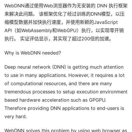
WebDNN通过使用Web浏览器作为无安装的 DNN 执行框架
来解决此问题。 该框架优化了经过训练的DNN模型，以压
缩模型数据并加快执行速度，并使用新颖的JavaScript
API（如WebAssembly和WebGPU）执行，以实现零开销
执行。 实证评估显示，其实现了超过200倍的加速。
Why is WebDNN needed?
Deep neural network (DNN) is getting much attention
to use in many applications. However, it requires a lot
of computational resources, and there are many
tremendous processes to setup execution environment
based hardware acceleration such as GPGPU.
Therefore providing DNN applications to end-users is
very hard.
WebDNN solves this problem by using web browser as