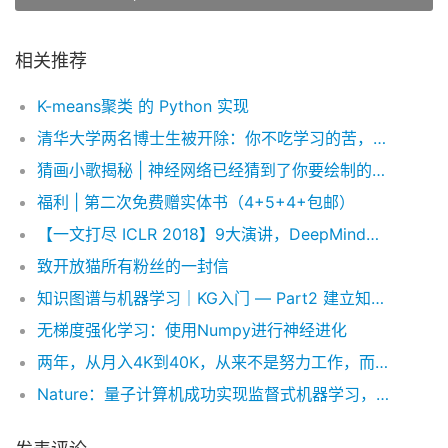
相关推荐
K-means聚类 的 Python 实现
清华大学两名博士生被开除：你不吃学习的苦，就要吃生活的苦
猜画小歌揭秘 | 神经网络已经猜到了你要绘制的内容
福利 | 第二次免费赠实体书（4+5+4+包邮）
【一文打尽 ICLR 2018】9大演讲，DeepMind、谷歌最新干货抢鲜看
致开放猫所有粉丝的一封信
知识图谱与机器学习｜KG入门 — Part2 建立知识图谱
无梯度强化学习：使用Numpy进行神经进化
两年，从月入4K到40K，从来不是努力工作，而是不断跳槽
Nature：量子计算机成功实现监督式机器学习，“杀手级应用”就要来了？