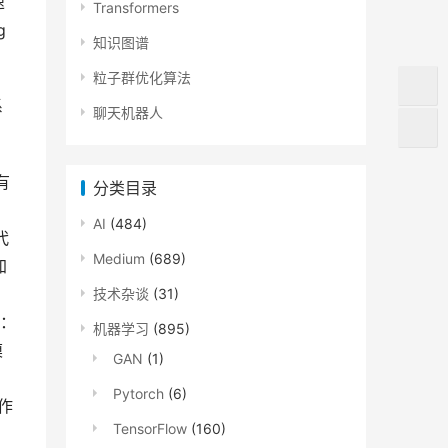
速
Transformers
g
知识图谱
粒子群优化算法
系
聊天机器人
有
分类目录
AI
(484)
代
Medium
(689)
加
技术杂谈
(31)
：
机器学习
(895)
模
GAN
(1)
Pytorch
(6)
工作
TensorFlow
(160)