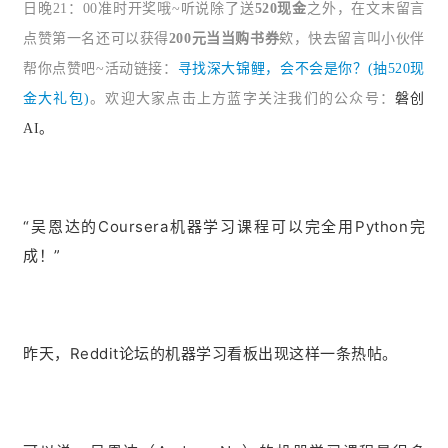
日晚21：00准时开奖哦~听说除了送
520现金
之外，在文末留言
点赞第一名还可以获得
200元当当购书券
欸，快去留言叫小伙伴
帮你点赞吧~活动链接：
寻找深大锦鲤，会不会是你？(抽520现
金大礼包)
。欢迎大
家点击上方蓝字关注我们的公众号：
磐创
AI。
“吴恩达的Coursera机器学习课程可以完全用Python完
成！”
昨天，Reddit论坛的机器学习看板出现这样一条热帖。