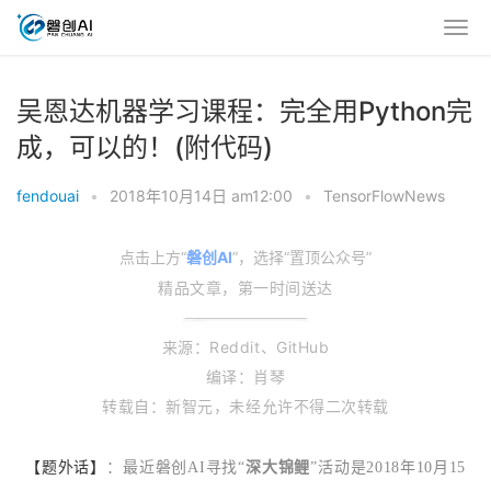
吴恩达机器学习课程：完全用Python完
成，可以的！(附代码)
fendouai
•
2018年10月14日 am12:00
•
TensorFlowNews
点击上方“
磐创AI
”，选择“置顶公众号”
精品文章，第一时间送达
来
源
：Reddit、GitHub
编译：肖琴
转载自：新智元，未经允许不
得二次转载
【题外话】
：
最近磐创AI寻找“
深大锦鲤
”活动是2018年10月15