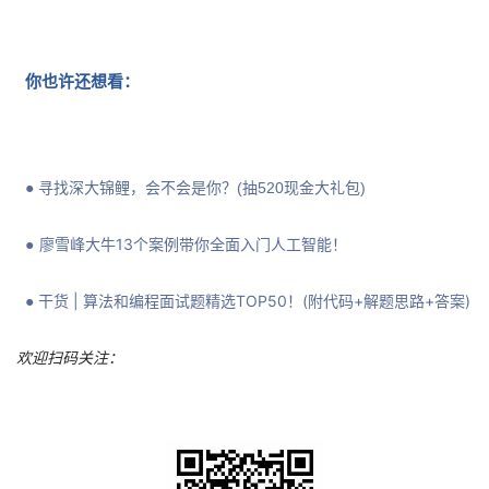
你也许还想
看
：
●
寻找深大锦鲤，会不会是你？(抽520现金大礼包)
廖雪峰大牛13个案例带你全面入门人工智能！
●
干货 | 算法和编程面试题精选TOP50！(附代码+解题思路+答案)
●
欢迎扫码关注：