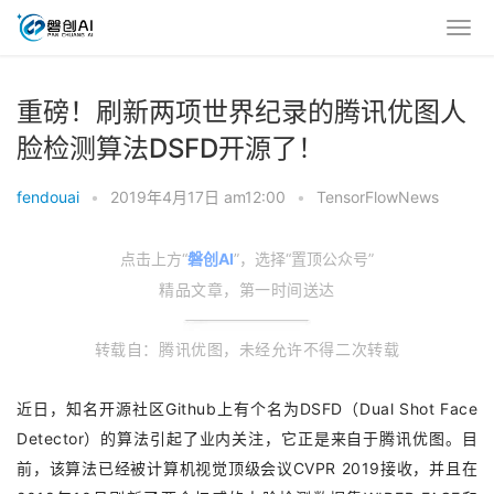
重磅！刷新两项世界纪录的腾讯优图人
脸检测算法DSFD开源了！
fendouai
•
2019年4月17日 am12:00
•
TensorFlowNews
点击上方“
磐创AI
”，选择“置顶公众号”
精品文章，第一时间送达
转载自：腾讯优图，未经允许不得二次转载
近日，知名开源社区Github上有个名为DSFD（Dual Shot Face
Detector）的算法引起了业内关注，它正是来自于腾讯优图。目
前，该算法已经被计算机视觉顶级会议CVPR 2019接收，并且在