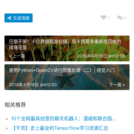
生成海报
0
0
巴黎不哭！十亿数据精准扫描，帮卡西莫多重新找回他的
玫瑰花窗
« 上一篇
2019年4月16日 am12:00
使用Python+OpenCV进行图像处理（二）| 视觉入门
2019年4月18日 am12:00
下一篇 »
相关推荐
10个全网最具创意的聊天机器人：漫威和联合国儿童基金会都在尝试使用聊天机器人
【干货】史上最全的Tensorflow学习资源汇总