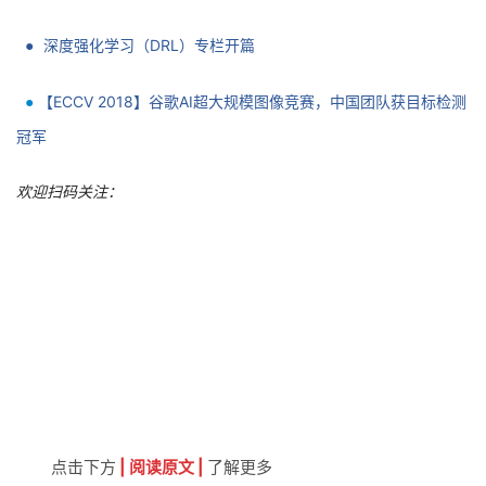
希望大家看完本文，能够对自己有所启发，并祝愿各位能做出突
出研究。
你也许还想
看
：
●
PyTorch专栏开篇
深度强化学习（DRL）专栏开篇
●
【ECCV 2018】谷歌AI超大规模图像竞赛，中国团队获目标检测
●
冠军