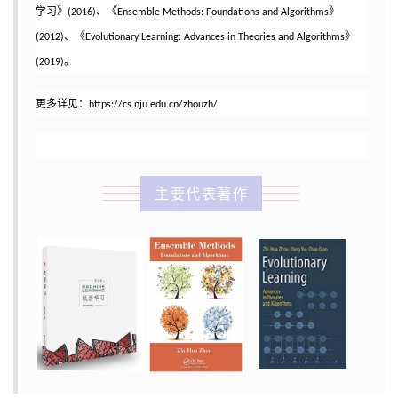
学习》(2016)、《Ensemble Methods: Foundations and Algorithms》
(2012)、《Evolutionary Learning: Advances in Theories and Algorithms》
(2019)。
更多详见：https://cs.nju.edu.cn/zhouzh/
主要代表著作