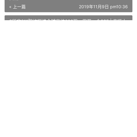
https://panchuang.net/2019/11/09/a7317bac5f/
赞
(0)
生成海报
0
0
PyTorch ImageNet 基于预训练六大常用图片分类模型的
实战
« 上一篇
2019年11月9日 pm10:36
2所非211院校挺进全球高校600强，甩开一众985 | 泰晤士
世界大学排行榜出炉
2019年11月9日 pm10:37
下一篇 »