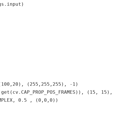
s.input)

100,20), (255,255,255), -1)

get(cv.CAP_PROP_POS_FRAMES)), (15, 15),

PLEX, 0.5 , (0,0,0))
