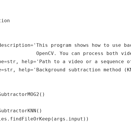
ion

description='This program shows how to use bac
             OpenCV. You can process both vide
pe=str, help='Path to a video or a sequence of
e=str, help='Background subtraction method (KN
ubtractorMOG2()

ubtractorKNN()

es.findFileOrKeep(args.input))
