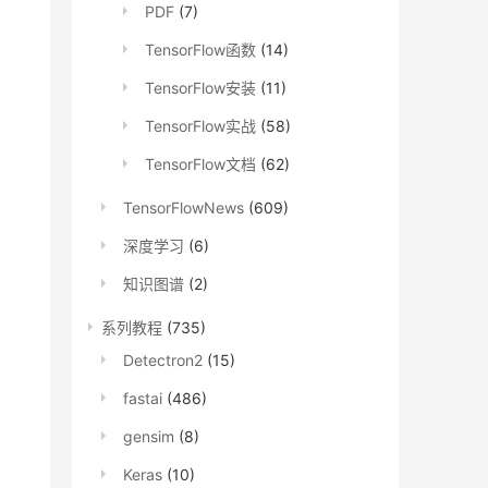
PDF
(7)
TensorFlow函数
(14)
TensorFlow安装
(11)
TensorFlow实战
(58)
TensorFlow文档
(62)
TensorFlowNews
(609)
深度学习
(6)
知识图谱
(2)
系列教程
(735)
Detectron2
(15)
fastai
(486)
gensim
(8)
Keras
(10)