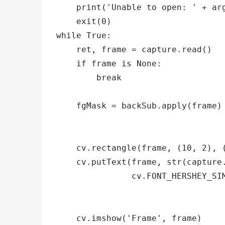
    print('Unable to open: ' + arg
    exit(0)

while True:

    ret, frame = capture.read()

    if frame is None:

        break

    fgMask = backSub.apply(frame)

    cv.rectangle(frame, (10, 2), (
    cv.putText(frame, str(capture.
               cv.FONT_HERSHEY_SIM
    cv.imshow('Frame', frame)
