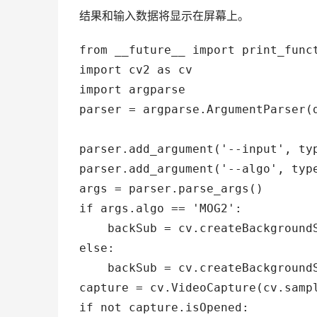
结果和输入数据将显示在屏幕上。
from __future__ import print_funct
import cv2 as cv

import argparse

parser = argparse.ArgumentParser(
                                 
parser.add_argument('--input', ty
parser.add_argument('--algo', typ
args = parser.parse_args()

if args.algo == 'MOG2':

    backSub = cv.createBackgroundS
else:

    backSub = cv.createBackgroundS
capture = cv.VideoCapture(cv.sampl
if not capture.isOpened:
