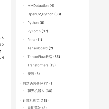
MMDetection
(4)
OpenCV_Python
(63)
Python
(6)
PyTorch
(37)
kground subtraction methods provided by 

Rasa
(11)
os and images.')

Tensorboard
(2)
 image.', default='vtest.avi')

TensorFlow教程
(85)
N, MOG2).', default='MOG2')

Transformers
(13)
安装
(6)
自然语言处理
(114)
聊天机器人
(36)
计算机视觉
(118)
自动驾驶
(3)