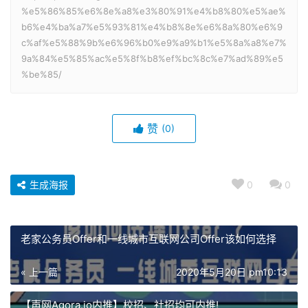
%e5%86%85%e6%8e%a8%e3%80%91%e4%b8%80%e5%ae%
b6%e4%ba%a7%e5%93%81%e4%b8%8e%e6%8a%80%e6%9
c%af%e5%88%9b%e6%96%b0%e9%a9%b1%e5%8a%a8%e7%
9a%84%e5%85%ac%e5%8f%b8%ef%bc%8c%e7%ad%89%e5
%be%85/
赞
(0)
生成海报
0
0
老家公务员Offer和一线城市互联网公司Offer该如何选择
« 上一篇
2020年5月20日 pm10:13
【声网Agora.io内推】校招、社招均可内推!