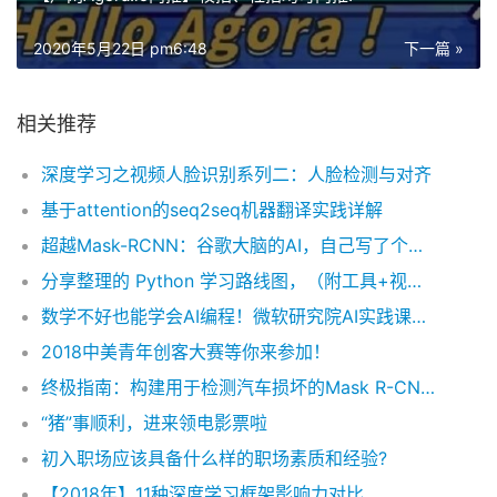
2020年5月22日 pm6:48
下一篇 »
相关推荐
深度学习之视频人脸识别系列二：人脸检测与对齐
基于attention的seq2seq机器翻译实践详解
超越Mask-RCNN：谷歌大脑的AI，自己写了个目标检测AI
分享整理的 Python 学习路线图，（附工具+视频+书籍+面试）
数学不好也能学会AI编程！微软研究院AI实践课程上新
2018中美青年创客大赛等你来参加！
终极指南：构建用于检测汽车损坏的Mask R-CNN模型（附Python演练）
“猪”事顺利，进来领电影票啦
初入职场应该具备什么样的职场素质和经验?
【2018年】11种深度学习框架影响力对比