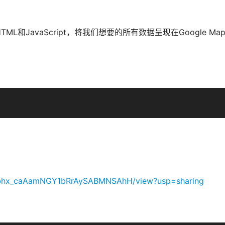
L和JavaScript，将我们想要的所有数据呈现在Google Map
。
292bhx_caAamNGY1bRrAySABMNSAhH/view?usp=sharing