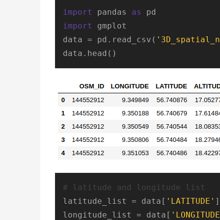
import
 pandas 
as
import
 gmplot

data = pd.read_csv(
'3D_spatial_n
data.head()
# latitude and longitude list 
latitude_list = data[
'LATITUDE'
]
longitude_list = data[
'LONGITUDE