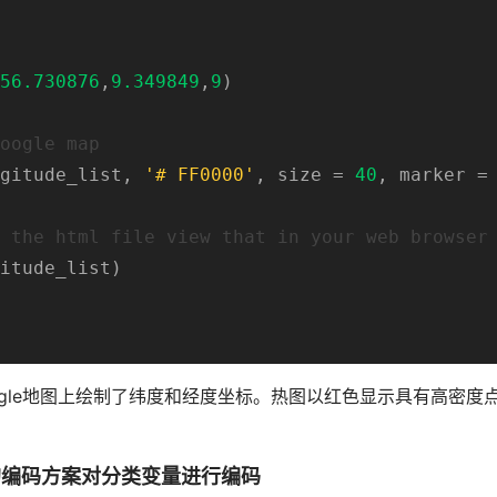
 
56.730876
,
9.349849
,
9
)

oogle map 
gitude_list, 
'# FF0000'
, size = 
40
, marker =
 the html file view that in your web browser
itude_list) 

ogle地图上绘制了纬度和经度坐标。热图以红色显示具有高密度
5种不同的编码方案对分类变量进行编码