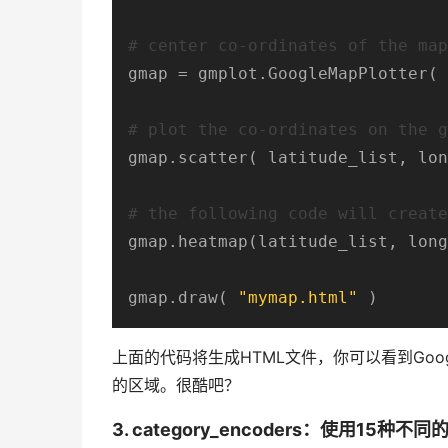
# center co-ordinates of the map
gmap = gmplot.GoogleMapPlotter( 
# plot the co-ordinates on the g
gmap.scatter( latitude_list, lon
# the following code will create
gmap.heatmap(latitude_list, long
gmap.draw( 
"mymap.html"
 )
上面的代码将生成HTML文件，你可以看到Go
的区域。很酷吧？
3. category_encoders：使用1