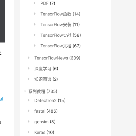
PDF
(7)
TensorFlow函数
(14)
TensorFlow安装
(11)
TensorFlow实战
(58)
TensorFlow文档
(62)
处
TensorFlowNews
(609)
深度学习
(6)
知识图谱
(2)
系列教程
(735)
al
Detectron2
(15)
fastai
(486)
gensim
(8)
p
Keras
(10)