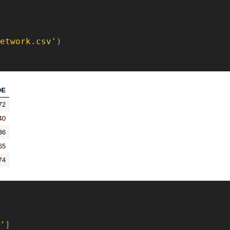
etwork.csv'
)

 

'
] 
