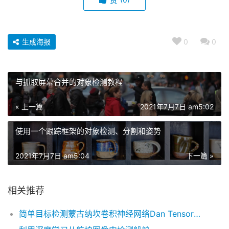
生成海报
0
0
与抓取屏幕合并的对象检测教程
« 上一篇
2021年7月7日 am5:02
使用一个跟踪框架的对象检测、分割和姿势
2021年7月7日 am5:04
下一篇 »
相关推荐
简单目标检测蒙古纳坎卷积神经网络Dan TensorFlow-Kera