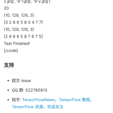
2.jpg', '9-1.jpg', '9-2.jpg']
20
(10, 128, 128, 3)
[3 2 8 6 5 8 0 4 7 7]
(10, 128, 128, 3)
[2 6 6 6 5 8 7 8 7 5]
Test Finished!
[/code]
支持
提交 issue
QQ 群: 522785813
知乎:
TensorFlowNews，TensorFlow 教程，
TensorFlow 资源，欢迎关注