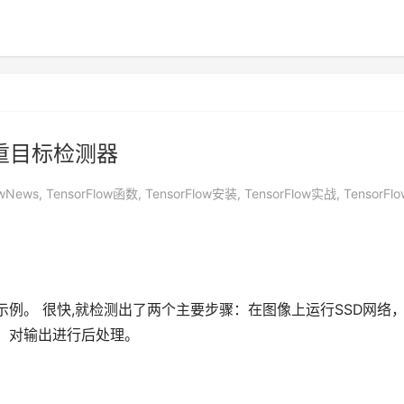
次多重目标检测器
owNews
,
TensorFlow函数
,
TensorFlow安装
,
TensorFlow实战
,
TensorFlo
low 的最小示例。 很快,就检测出了两个主要步骤：在图像上运行SSD网络
法）对输出进行后处理。