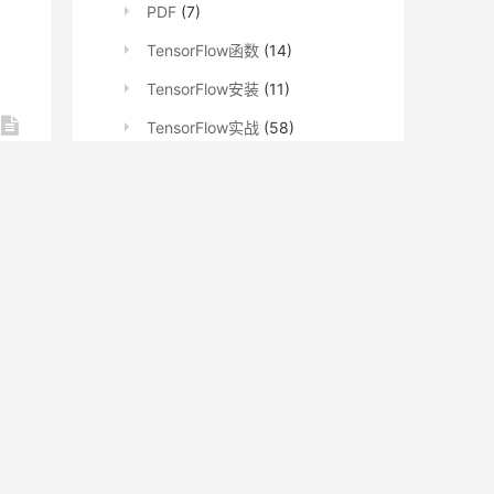
PDF
(7)
TensorFlow函数
(14)
TensorFlow安装
(11)
TensorFlow实战
(58)
TensorFlow文档
(62)
TensorFlowNews
(609)
深度学习
(6)
»
知识图谱
(2)
系列教程
(735)
Detectron2
(15)
fastai
(486)
gensim
(8)
Keras
(10)