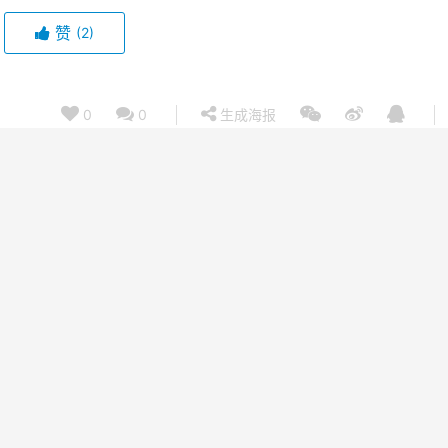
赞
(2)
0
0
生成海报
SSD-Tensorflow：3 步运行 TensorFlow 单图片多盒
目标检测器
m4:21
2017年9月22日 pm7:41
下一篇 
上）
分享整理的 Python 学习路线图，（附工具+视频+书籍+面试）
ubuntu 16.04 安装 tensorflow-gpu 包括 CUDA ,CUDNN,CONDA
Chinese-Text-Classification：Tensorflow CNN 模型实现的中文文本分类器[不分词版]
Keras还是TensorFlow？深度学习框架选型实操分享
FaceRank，最有趣的 TensorFlow 入门实战项目（依赖，数据集，前置知识说明）
使用条件随机场模型解决文本分类问题（附Python代码）