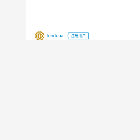
fendouai
注册用户
gaps: 一种基于遗传算法的拼图求解器
« 上一篇
2017年9月22日 p
相关推荐
我在 B 站学习深度学习（生动形象，跃然纸
TensorFlow系列专题（一）：机器学习基础