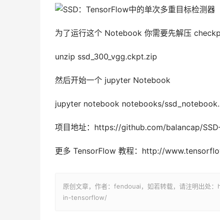
为了运行这个 Notebook 你需要先解压 checkpoint 
unzip ssd_300_vgg.ckpt.zip
然后开始一个 jupyter Notebook
jupyter notebook notebooks/ssd_notebook.
项目地址：https://github.com/balancap/SSD-
更多 TensorFlow 教程：http://www.tensorfl
原创文章，作者：fendouai，如若转载，请注明出处：https://panc
in-tensorflow/