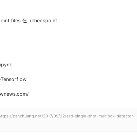
files 在 ./checkpoint
ipynb
Tensorflow
ownews.com/
huang.net/2017/09/22/ssd-single-shot-multibox-detector-