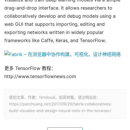
drag-and-drop interface. It allows researchers to
collaboratively develop and debug models using a
web GUI that supports importing, editing and
exporting networks written in widely popular
frameworks like Caffe, Keras, and TensorFlow.
更多 TensorFlow 教程：
http://www.tensorflownews.com
原创文章，作者：fendouai，如若转载，请注明出处：
https://panchuang.net/2017/09/26/fabrik-collaboratively-
build-visualize-and-design-neural-nets-in-the-browser/