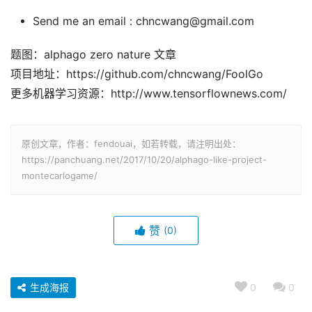
Send me an email : chncwang@gmail.com
题图：alphago zero nature 文章
项目地址：https://github.com/chncwang/FoolGo
更多机器学习资源：http://www.tensorflownews.com/
原创文章，作者：fendouai，如若转载，请注明出处：
https://panchuang.net/2017/10/20/alphago-like-project-
montecarlogame/
赞
(0)
生成海报
0
0