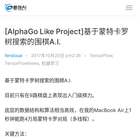
[AlphaGo Like Project]基于蒙特卡罗
树搜索的围棋A.I.
fendouai
•
2017年10月20日 pm2:26
•
TensorFlow
,
TensorFlowNews
,
机器学习
基于蒙特卡罗树搜索的围棋A.I.
目前只有在9路棋盘上表现出入门级棋力。
底层的数据结构和算法相当高效，在我的MacBook Air上1
秒钟能跑4万局蒙特卡罗对局（多线程）。
关键方法：