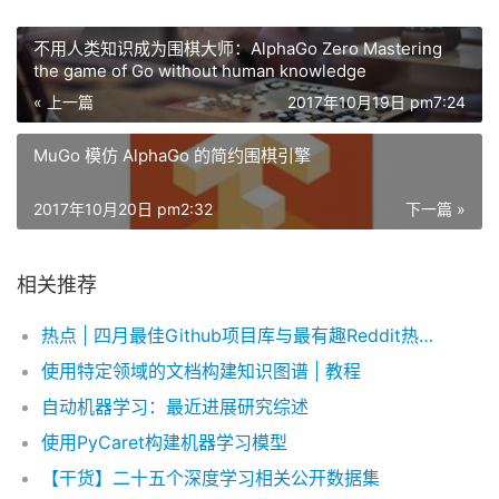
不用人类知识成为围棋大师：AlphaGo Zero Mastering
the game of Go without human knowledge
« 上一篇
2017年10月19日 pm7:24
MuGo 模仿 AlphaGo 的简约围棋引擎
2017年10月20日 pm2:32
下一篇 »
相关推荐
热点 | 四月最佳Github项目库与最有趣Reddit热点讨论（文末免费送百G数据集）
使用特定领域的文档构建知识图谱 | 教程
自动机器学习：最近进展研究综述
使用PyCaret构建机器学习模型
【干货】二十五个深度学习相关公开数据集