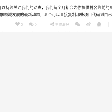
，可以持续关注我们的动态，我们每个月都会为你提供排名靠前的
解领域发展的最新动态，甚至可以直接复制那些项目代码到自己
0
0
生成海报
gle Brain)的AstroNet到人工神经网络可视化工具(ANN
源项目仓库列表来扩展你对机器学习最新动态的了解与把握。
月份在
这里
和二月的在
这里
。