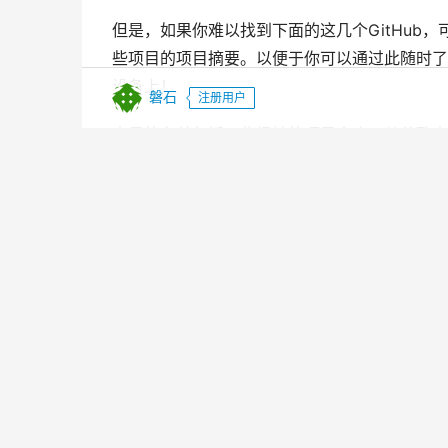
但是，如果你难以找到下面的这几个GitHub
些项目的项目摘要。以便于你可以通过此随时了
设备上！
磐石
注册用户
本月的名单包括一些极棒的项目仓库。从谷歌大脑(Goo
Visualizer)，我们整理了一个独有的开
你准备好了吗？我们来看看上个月的前7名！
你可以查看我们之前整理的top5项目仓库，一
Person Blocker
(人体自动遮挡)
你准备好了吗？我们来看看上个月的前7名！