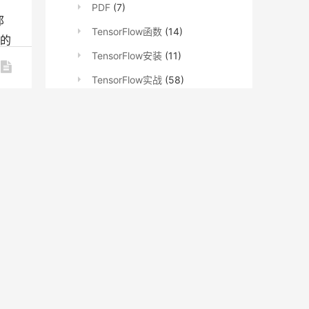
PDF
(7)
那
TensorFlow函数
(14)
的
TensorFlow安装
(11)
TensorFlow实战
(58)
TensorFlow文档
(62)
TensorFlowNews
(609)
深度学习
(6)
知识图谱
(2)
系列教程
(735)
Detectron2
(15)
fastai
(486)
gensim
(8)
Keras
(10)