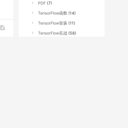
PDF
(7)
TensorFlow函数
(14)
TensorFlow安装
(11)
TensorFlow实战
(58)
TensorFlow文档
(62)
TensorFlowNews
(609)
深度学习
(6)
一
知识图谱
(2)
系列教程
(735)
Detectron2
(15)
fastai
(486)
gensim
(8)
Keras
(10)