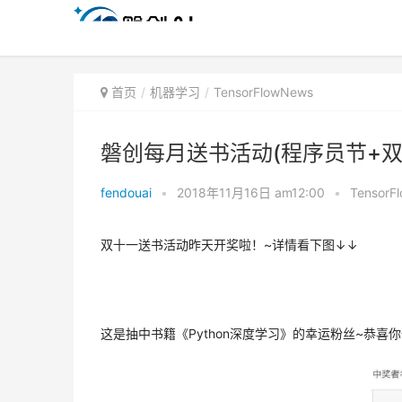
首页
机器学习
TensorFlowNews
磐创每月送书活动(程序员节+双
fendouai
•
2018年11月16日 am12:00
•
TensorF
双十一送书活动昨天开奖啦！~详情看下图↓↓
这是抽中书籍《Python深度学习》的幸运粉丝~恭喜