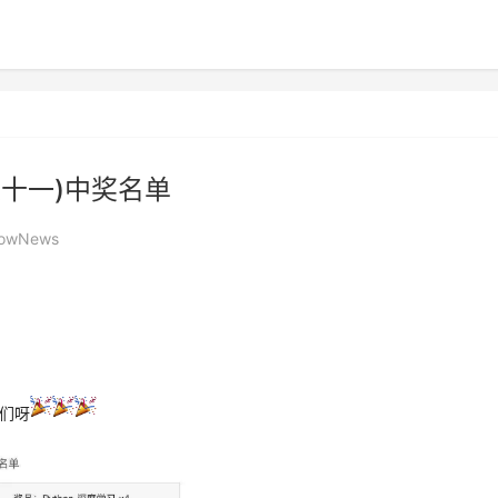
十一)中奖名单
lowNews
你们呀