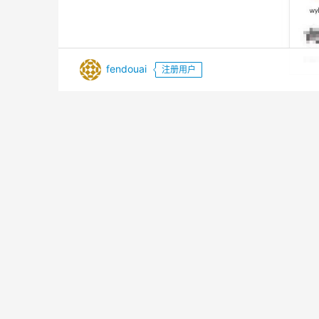
fendouai
注册用户
当然，根据活动规则，我们在“双十一活动推文”文末
的朋友，哦！我的上帝！是一位关注了磐创AI一年的
(ps:在1个工作日内私信小编收货信息啦~逾期作废)