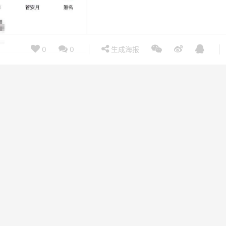
0
0
生成海报
留言区，抽取一位留言用户，奖励一本活动书籍。我们来看看留言区点赞第
老粉丝呢~那么这本书就送给这位幸运粉丝啦~