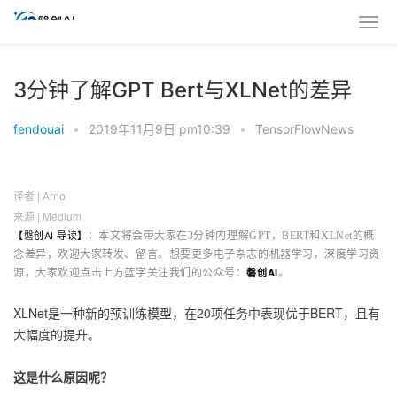
3分钟了解GPT Bert与XLNet的差异
fendouai
•
2019年11月9日 pm10:39
•
TensorFlowNews
译者 | Arno
来源 | Medium
AI
：本文将会带大家在3分钟内理解GPT，BERT和XLNet的概
【磐创
导读】
念差异，欢迎大家转发、留言。想要更多电子杂志的机器学习，深度学习资
源，大家欢迎点击上方蓝字关注我们的公众号：
AI
。
磐创
XLNet是一种新的预训练模型，在20项任务中表现优于BERT，且有
大幅度的提升。
这是什么原因呢？