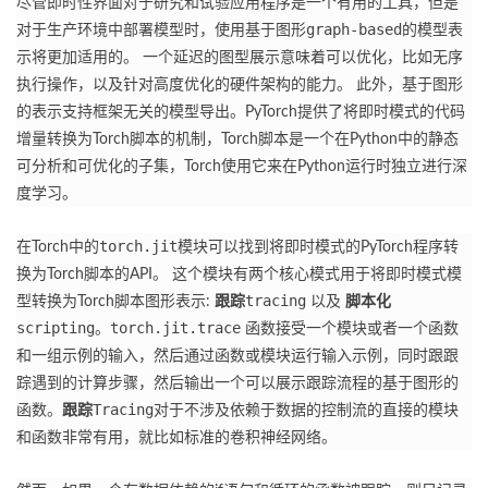
尽管即时性界面对于研究和试验应用程序是一个有用的工具，但是
graph-based
对于生产环境中部署模型时，使用基于图形
的模型表
示将更加适用的。
一个延迟的图型展示意味着可以优化，比如无序
执行操作，以及针对高度优化的硬件架构的能力。
此外，基于图形
的表示支持框架无关的模型导出。
PyTorch提供了将即时模式的代码
增量转换为Torch脚本的机制，Torch脚本是一个在Python中的静态
可分析和可优化的子集，Torch使用它来在Python运行时独立进行深
度学习。
torch.jit
在Torch中的
模块可以找到将即时模式的PyTorch程序转
换为Torch脚本的API。
这个模块有两个核心模式用于将即时模式模
tracing
型转换为Torch脚本图形表示:
跟踪
以及
脚本化
scripting
torch.jit.trace
。
函数接受一个模块或者一个函数
和一组示例的输入，然后通过函数或模块运行输入示例，同时跟跟
踪遇到的计算步骤，然后输出一个可以展示跟踪流程的基于图形的
Tracing
函数。
跟踪
对于不涉及依赖于数据的控制流的直接的模块
和函数非常有用，就比如标准的卷积神经网络。