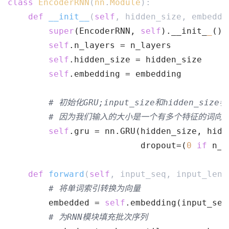
class
EncoderRNN
(
nn
.
Module
):
def
__init__
(
self
, hidden_size, embeddi
super
(EncoderRNN, 
self
).__init_
_
()
self
.n_layers = n_layers
self
.hidden_size = hidden_size
self
.embedding = embedding
# 初始化GRU;input_size和hidden_size
# 因为我们输入的大小是一个有多个特征的词向量== 
self
.gru = nn.GRU(hidden_size, hidd
                          dropout=(
0
if
 n_l
def
forward
(
self
, input_seq, input_leng
# 将单词索引转换为向量
        embedded = 
self
.embedding(input_seq
# 为RNN模块填充批次序列