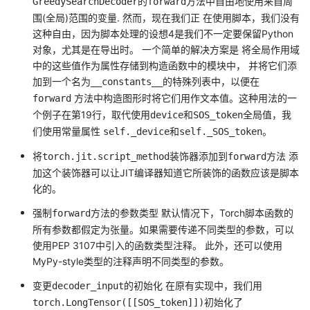
的
方法中自由地使用来自周
GreedySearchDecoder
forward
围(全局)范围的变量. 然而，现在我们正 在使用脚本，我们没有
这种自由，因为脚本处理的设想4是我们不一定要保留Python
对象，尤其是在导出时。
一个简单的解决方案是 将全局作用域
中的这些值作为属性存储到构造函数中的模块中， 并将它们添
加到一个名为
的特殊列表中，以便在
__constants__
方法中构造图形时将它们用作文本值。
这种用法的一
forward
个例子在第19行，取代使用
和
全局值，我
device
SOS_token
们使用常量属性
和
。
self._device
self._SOS_token
将
装饰器添加到
方法 添
torch.jit.script_method
forward
加这个装饰器可以让JIT编译器知道它所装饰的函数应该是脚本
化的。
强制
方法的参数类型 默认情况下，Torch脚本函数的
forward
所有参数都假定为张量。
如果需要传递不同类型的参数，可以
使用PEP 3107中引入的函数类型注释。
此外，还可以使用
MyPy-style类型的注释声明不同类型的参数。
变更
的初始化 在原有实现中，我们用
decoder_input
初始化了
torch.LongTensor([[SOS_token]])