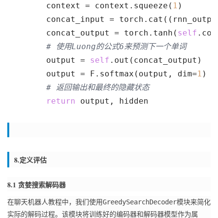
        context = context.squeeze(
1
)
        concat_input = torch.cat((rnn_outpu
        concat_output = torch.tanh(
self
.con
# 使用Luong的公式6来预测下一个单词
        output = 
self
.out(concat_output)
        output = F.softmax(output, dim=
1
)
# 返回输出和最终的隐藏状态
return
 output, hidden
8.定义评估
8.1 贪婪搜索解码器
GreedySearchDecoder
在聊天机器人教程中，我们使用
模块来简化
实际的解码过程。
该模块将训练好的编码器和解码器模型作为属