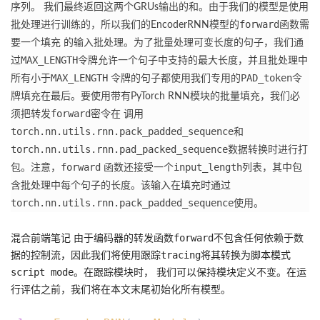
序列。
我们最终返回这两个GRUs输出的和。
由于我们的模型是使用
forward
批处理进行训练的，所以我们的EncoderRNN模型的
函数需
要一个填充 的输入批处理。
为了批量处理可变长度的句子，我们通
MAX_LENGTH
过
令牌允许一个句子中支持的最大长度，并且批处理中
MAX_LENGTH
PAD_token
所有小于
令牌的句子都使用我们专用的
令
牌填充在最后。
要使用带有PyTorch RNN模块的批量填充，我们必
forward
须把转发
密令在 调用
torch.nn.utils.rnn.pack_padded_sequence
和
torch.nn.utils.rnn.pad_packed_sequence
数据转换时进行打
forward
input_length
包。
注意，
函数还接受一个
列表，其中包
含批处理中每个句子的长度。
该输入在填充时通过
torch.nn.utils.rnn.pack_padded_sequence
使用。
混合前端笔记 由于编码器的转发函数
不包含任何依赖于数
forward
据的控制流，因此我们将使用跟踪
将其转换为脚本模式
tracing
。
在跟踪模块时， 我们可以保持模块定义不变。
在运
script mode
行评估之前，我们将在本文末尾初始化所有模型。