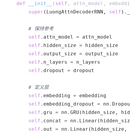
def
__init__
(
self
, attn_model, embeddin
super
(LuongAttnDecoderRNN, 
self
).__
# 保持参考
self
.attn_model = attn_model
self
.hidden_size = hidden_size
self
.output_size = output_size
self
.n_layers = n_layers
self
.dropout = dropout
# 定义层
self
.embedding = embedding
self
.embedding_dropout = nn.Dropout
self
.gru = nn.GRU(hidden_size, hidd
self
.concat = nn.Linear(hidden_size
self
.out = nn.Linear(hidden_size, o