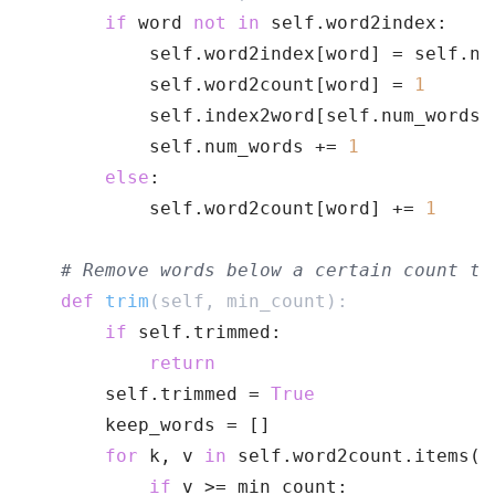
if
 word 
not
in
 self.word2index:
            self.word2index[word] = self.nu
            self.word2count[word] = 
1
            self.index2word[self.num_words]
            self.num_words += 
1
else
:
            self.word2count[word] += 
1
# Remove words below a certain count th
def
trim
(self, min_count)
:
if
 self.trimmed:
return
        self.trimmed = 
True
        keep_words = []
for
 k, v 
in
 self.word2count.items()
if
 v >= min_count: