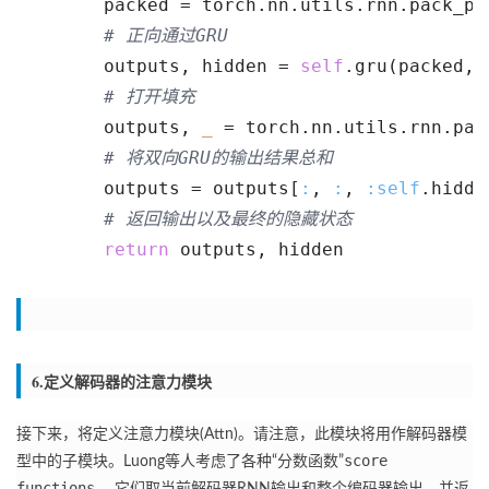
        packed = torch.nn.utils.rnn.pack_pa
# 正向通过GRU
        outputs, hidden = 
self
.gru(packed, 
# 打开填充
        outputs, 
_
 = torch.nn.utils.rnn.pad
# 将双向GRU的输出结果总和
        outputs = outputs[
:
, 
:
, 
:self
.hidde
# 返回输出以及最终的隐藏状态
return
 outputs, hidden
6.定义解码器的注意力模块
接下来，将定义注意力模块(Attn)。
请注意，此模块将用作解码器模
score
型中的子模块。
Luong等人考虑了各种“分数函数”
functions
， 它们取当前解码器RNN输出和整个编码器输出，并返