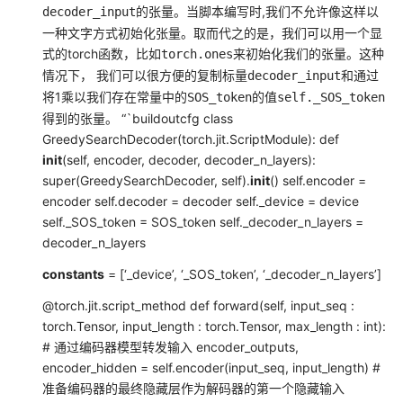
的张量。
当脚本编写时,我们不允许像这样以
decoder_input
一种文字方式初始化张量。
取而代之的是，我们可以用一个显
式的torch函数，比如
来初始化我们的张量。
这种
torch.ones
情况下， 我们可以很方便的复制标量
和通过
decoder_input
将1乘以我们存在常量中的
的值
SOS_token
self._SOS_token
得到的张量。
“`buildoutcfg class
GreedySearchDecoder(torch.jit.ScriptModule): def
init
(self, encoder, decoder, decoder_n_layers):
super(GreedySearchDecoder, self).
init
() self.encoder =
encoder self.decoder = decoder self._device = device
self._SOS_token = SOS_token self._decoder_n_layers =
decoder_n_layers
constants
= [‘_device’, ‘_SOS_token’, ‘_decoder_n_layers’]
@torch.jit.script_method def forward(self, input_seq :
torch.Tensor, input_length : torch.Tensor, max_length : int):
# 通过编码器模型转发输入 encoder_outputs,
encoder_hidden = self.encoder(input_seq, input_length) #
准备编码器的最终隐藏层作为解码器的第一个隐藏输入