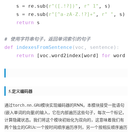
    s = re.sub(
r"([.!?])"
, 
r" 1"
, s)
    s = re.sub(
r"[^a-zA-Z.!?]+"
, 
r" "
, s)
return
 s
# 使用字符串句子，返回单词索引的句子
def
indexesFromSentence
(voc, sentence)
:
return
 [voc.word2index[word] 
for
 word 
i
5.定义编码器
torch.nn.GRU
通过
模块实现编码器的RNN。
本模块接受一批语句
(嵌入单词的向量)的输入，它在内部遍历这些句子，每次一个标记，
计算隐藏状态。
我们将这个模块初始化为双向的，这意味着我们有
两个独立的GRUs:一个按时间顺序遍历序列，另一个按相反顺序遍历