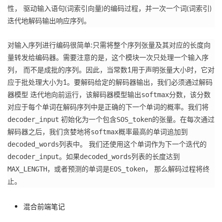
性， 驱动输入语句(词索引向量)的编码过程，并一次一个词(词索引)
迭代地解码输出响应序列。
对输入序列进行编码很简单:只需将整个序列张量及其对应的长度向
量转发给编码器。
需要注意的是，这个模块一次只处理一个输入序
列， 而不是成批的序列。
因此，当常数1用于声明张量大小时，它对
应于批处理大小为1。
要解码给定的解码器输出，我们必须通过解码
softmax
器模型 迭代地向前运行，该解码器模型输出
分数，该分数
对应于每个单词在解码序列中是正确的下一个单词的概率。
我们将
decoder_input
SOS_token
初始化为一个包含
的张量。
在每次通过
softmax
解码器之后，我们贪婪地将
概率最高的单词追加到
decoded_words
列表中。
我们还使用这个单词作为下一个迭代的
decoder_input
decoded_words
。
如果
列表的长度达到
MAX_LENGTH
EOS_token
，或者预测的单词是
， 那么解码过程将终
止。
混合前端笔记