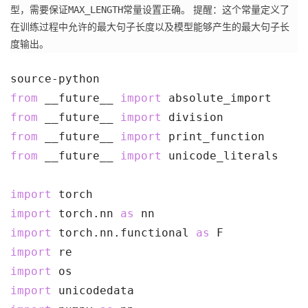
MAX_LENGTH
型，需要保证
常量设置正确。
提醒：
这个常量定义了
在训练过程中允许的最大句子长度以及模型能够产生的最大句子长
度输出。
source-python
from
 __future__ 
import
 absolute_import
from
 __future__ 
import
 division
from
 __future__ 
import
 print_function
from
 __future__ 
import
 unicode_literals
import
 torch
import
 torch.nn 
as
 nn
import
 torch.nn.functional 
as
 F
import
 re
import
 os
import
 unicodedata