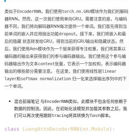
EncoderRNN
torch.nn.GRU
类似于
，我们使用
模块作为我们的解码
器RNN。
然而，这一次我们使用单向GRU。
需要注意的是，与编码
器不同，我们将向解码器RNN每次提供一个单词。
我们首先得到当
dropout
前单词的嵌入并应用抛出功能
。
接下来，我们将嵌入和最
后的隐藏 状态转发给GRU，得到当前的GRU输出和隐藏状态。
然
后，我们使用Attn模块作为一个层来获得专注权重，我们将其乘以
编码器的输出来获得我们的参与编码器输出。
我们使用这个参与编
context
码器输出作为文本
张量，它表示一个加权和，表示编码器
linear
输出的哪些部分需要注意。
在这里，我们使用线性层
layer
softmax normalization
和
归一化来选择输出序列中的下
一个单词。
混合前端笔记 与
类似，此模块不包含任何依赖于
EncoderRNN
数据的控制流。
因此，在初始化该模型并加载其参数之后，我
们可以再次使用跟踪
将其转换为Torch脚本。
tracing
class
LuongAttnDecoderRNN
(
nn
.
Module
):