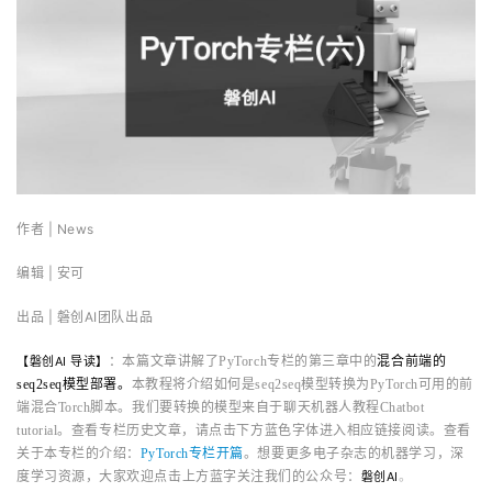
作者 | News
编辑 |
安可
出品 | 磐创AI团队出品
AI
：本篇文章讲解了PyTorch专栏的第三章中的
混合前端的
【磐创
导读】
seq2seq模型部署
。
本教程将介绍如何是seq2seq模型转换为PyTorch可用的前
端混合Torch脚本。我们要转换的模型来自于聊天机器人教程Chatbot
tutorial。
查看专栏历史文章，请点击下方蓝色字体进入相应链接阅读。查看
关于本专栏的介绍：
PyTorch专栏开篇
。想
要更多电子杂志的机器学习，深
度学习资源，大家欢迎点击上方蓝字关注我们的公众
号：
AI
。
磐创