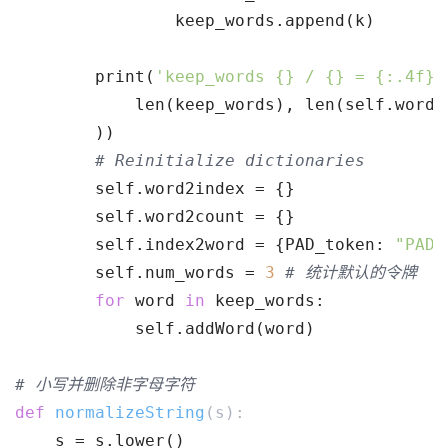
                keep_words.append(k)
        print(
'keep_words {} / {} = {:.4f}'
            len(keep_words), len(self.word2
        ))
# Reinitialize dictionaries
        self.word2index = {}
        self.word2count = {}
        self.index2word = {PAD_token: 
"PAD"
        self.num_words = 
3
# 统计默认的令牌
for
 word 
in
 keep_words:
            self.addWord(word)
# 小写并删除非字母字符
def
normalizeString
(s)
:
    s = s.lower()