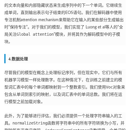
的文本向量和内部隐藏状态来生成序列中的下一个单词。
它继续生
成单词，直到输出表示句子结束的EOS语句。
我们在解码器中使用
专注机制
attention mechanism
来帮助它在输入的某些部分生成输出
时”保持专注”。
对于我们的模型，我们实现了
Luong et al
等人的“全
Global attention
局关注
”模块，并将其作为解码模型中的子模
块。
4.数据处理
尽管我们的模型在概念上处理标记序列，但在现实中，它们与所有
机器学习模型一样处理数字。
在这种情况下，在训练之前建立的模
Voc
型词汇表中的每个单词都映射到一个整数索引。
我们使用
对象来
包含从单词到索引的映射，以及词汇表中的单词总数。
我们将在运
行模型之前加载对象。
此外，为了能够进行评估，我们必须提供一个处理字符串输入的工
normalizeString
具。
函数将字符串中的所有字符转换为小写，并