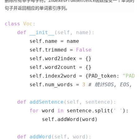
indexesFromSentence
删除所有非字母字符。
函数接受一个单词的
句子并返回相应的单词索引序列。
class
Voc
:
def
__init__
(self, name)
:
        self.name = name
        self.trimmed = 
False
        self.word2index = {}
        self.word2count = {}
        self.index2word = {PAD_token: 
"PAD"
        self.num_words = 
3
# 统计SOS, EOS, P
def
addSentence
(self, sentence)
:
for
 word 
in
 sentence.split(
' '
):
            self.addWord(word)
def
addWord
(self, word)
: