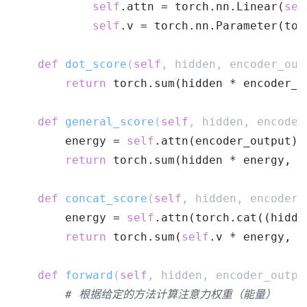
self
.attn = torch.nn.Linear(
sel
self
.v = torch.nn.Parameter(tor
def
dot_score
(
self
, hidden, encoder_out
return
 torch.sum(hidden * encoder_o
def
general_score
(
self
, hidden, encoder
        energy = 
self
.attn(encoder_output)
return
 torch.sum(hidden * energy, d
def
concat_score
(
self
, hidden, encoder_
        energy = 
self
.attn(torch.cat((hidde
return
 torch.sum(
self
.v * energy, d
def
forward
(
self
, hidden, encoder_outpu
# 根据给定的方法计算注意力权重（能量）