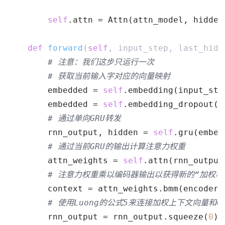
self
.attn = Attn(attn_model, hidden
def
forward
(
self
, input_step, last_hidd
# 注意：我们这步只运行一次
# 获取当前输入字对应的向量映射
        embedded = 
self
.embedding(input_ste
        embedded = 
self
.embedding_dropout(e
# 通过单向GRU转发
        rnn_output, hidden = 
self
.gru(embed
# 通过当前GRU的输出计算注意力权重
        attn_weights = 
self
.attn(rnn_output
# 注意力权重乘以编码器输出以获得新的“加权和
        context = attn_weights.bmm(encoder_
# 使用Luong的公式5来连接加权上下文向量和G
        rnn_output = rnn_output.squeeze(
0
)