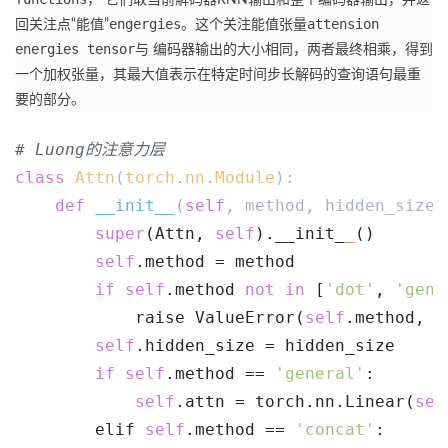
engergies
attension
回关注点“能值”
。
这个关注能值张量
energies tensor
与 编码器输出的大小相同，两者最终相乘，得到
一个加权张量，其最大值表示在特定时间步长解码的查询语句最重
要的部分。
# Luong的注意力层
class
Attn
(
torch
.
nn
.
Module
):
def
__init__
(
self
, method, hidden_size)
super
(Attn, 
self
).__init_
_
()
self
.method = method
if
self
.method 
not
in
 [
'dot'
, 
'gene
            raise ValueError(
self
.method, 
"
self
.hidden_size = hidden_size
if
self
.method == 
'general'
:
self
.attn = torch.nn.Linear(
sel
        elif 
self
.method == 
'concat'
: