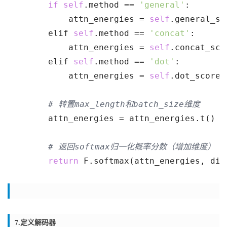
if
self
.method == 
'general'
:
            attn_energies = 
self
.general_sc
        elif 
self
.method == 
'concat'
:
            attn_energies = 
self
.concat_sco
        elif 
self
.method == 
'dot'
:
            attn_energies = 
self
.dot_score(
# 转置max_length和batch_size维度
        attn_energies = attn_energies.t()
# 返回softmax归一化概率分数（增加维度）
return
 F.softmax(attn_energies, dim
7.定义解码器