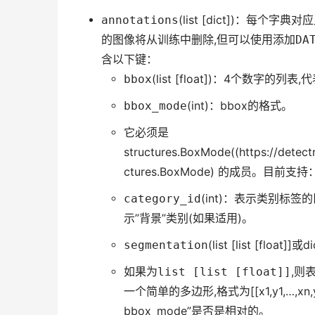
annotations
(list [dict])：每个
的图像将从训练中删除,但可以使用添加
DA
含以下键：
bbox
(list [float])：4个数字的
bbox_mode
(int)：bbox的格式。
它必须是
structures.BoxMode((https://detect
ctures.BoxMode) 的成员。目前支持
category_id
(int)：表示类别标签的[0
示”背景”类别(如果适用)。
segmentation
(list [list [float]]或d
如果为
list [list [float]]
,则
一个简单的多边形,格式为[[x1,y1,…,
bbox_mode”是否是相对的。