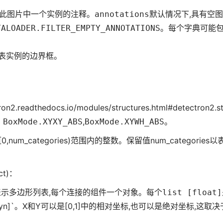
字典对应此图片中一个实例的注释。
annotations
默认情况下,具有空
TALOADER.FILTER_EMPTY_ANNOTATIONS
。每个字典可能
列表,代表实例的边界框。
ron2.readthedocs.io/modules/structures.html#detectron2.s
：
BoxMode.XYXY_ABS
,
BoxMode.XYWH_ABS
。
,num_categories)范围内的整数。保留值num_categories以
ict)：
表示多边形列表,每个连接的组件一个对象。每个
list [float]
xn,yn]`。X和Y可以是[0,1]中的相对坐标,也可以是绝对坐标,这取决