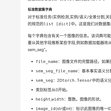
标准数据集字典
对于标准任务(实例检测,实例/语义/全景分割,关
的规范的
list [dict]
中。这是我们对数据集
每个字典包含有关一个图像的信息。该词典可能
要从其他字段推断某些字段,例如数据加载器将从”file_
sem_seg”。
file_name
：图像文件的完整路径。如果图
sem_seg_file_name
：基本事实语义分
sem_seg
：2D
torch.Tensor
中的语义
类别标签从0开始。
height
,
width
：整数。图像的形状。
image_id
(str或int)：标识此图像的