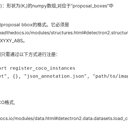
ay)：形状为(K,)的numpy数组,对应于”proposal_boxes”中
的proposal bbox的格式。它必须是
eadthedocs.io/modules/structures.html#detectron2.structu
XYXY_ABS。
,则只需通过以下方式进行注册：
rt register_coco_instances

O格式,
docs.io/modules/data.html#detectron2.data.datasets.load_