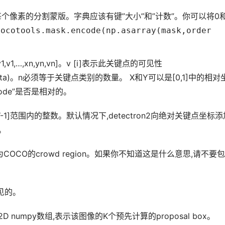
式的每个像素的分割蒙版。字典应该有键”大小”和”计数”。你可以将0和
cocotools.mask.encode(np.asarray(mask,order
x1,y1,v1,…,xn,yn,vn]。v [i]表示此关键点的可见性
format-data)。n必须等于关键点类别的数量。 X和Y可以是[0,1]中的相对
ode”是否是相对的。
W-1]范围内的整数。默认情况下,detectron2向绝对关键点坐标添
。
OCO的crowd region。如果你不知道这是什么意思,请不要
见的。
2D numpy数组,表示该图像的K个预先计算的proposal box。