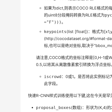
如果为dict,则表示COCO RLE格
的uint8分段掩码转换为RLE格式为
py
="F")))
。
keypoints
(list [float])：格式为[
(http://cocodataset.org/#
标,也可以是绝对坐标,取决于”bbox_m
请注意,COCO格式的坐标注释是[0,H-1或
0.5,以将其从离散像素索引转换为浮点坐标
iscrowd
：0或1。是否将此实例标记为C
此字段。
快速R-CNN样式训练使用以下键,这在今天是罕
proposal_boxes
(数组)：形状为(K,4)的