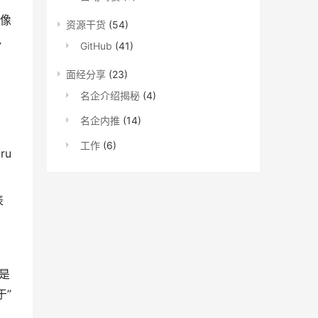
图像
资源干货
(54)
包
GitHub
(41)
面经分享
(23)
名企介绍揭秘
(4)
名企内推
(14)
工作
(6)
tru
表
是
于”