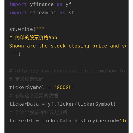
import
 yfinance 
as
import
 streamlit 
as
 st

st.write(
"""

# 简单的股票价格App

Shown are the stock closing price and volu
"""
)

# https://towardsdatascience.com/how-to-g
# 定义股票代码
tickerSymbol = 
'GOOGL'
# 获取这个股票的数据
# 为这个股票得到历史价格
tickerDf = tickerData.history(period=
'1d'