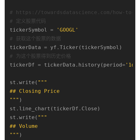
# https://towardsdatascience.com/how-to-g
# 定义股票代码
tickerSymbol = 
'GOOGL'
# 获取这个股票的数据
# 为这个股票得到历史价格
tickerDf = tickerData.history(period=
'1d'
st.write(
"""

## Closing Price

"""
)

st.line_chart(tickerDf.Close)

st.write(
"""

## Volume

"""
)