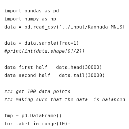
import pandas as pd
import numpy as np
data = pd.read_csv('../input/Kannada-MNIST/
data = data.sample(frac=1)
#print(int(data.shape[0]/2))
data_first_half = data.head(30000)
data_second_half = data.tail(30000)
### get 100 data points 
### making sure that the data  is balanced
tmp = pd.DataFrame()
for label 
in
 range(10):