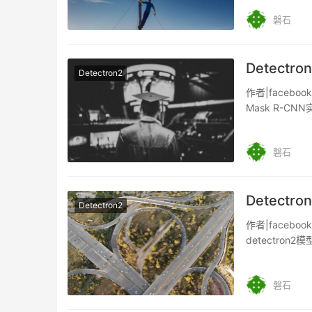
磐石
Detectr
Detectron2
作者|facebo
Mask R-CNN
磐石
Detectro
Detectron2
作者|faceboo
detectron
磐石