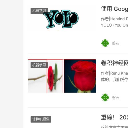
使用 Goog
机器学习
作者|Hervind
YOLO (You O
磐石
卷积神经网
机器学习
作者|Renu K
体的。我们将学
磐石
重磅！ 2
计算机视觉
这篇文章主要