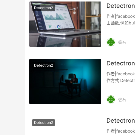
Detectr
Detectron2
作者|faceboo
由函数,例如build
磐石
Detect
Detectron2
作者|faceboo
作方式 Dete
磐石
Detectr
Detectron2
作者|facebo