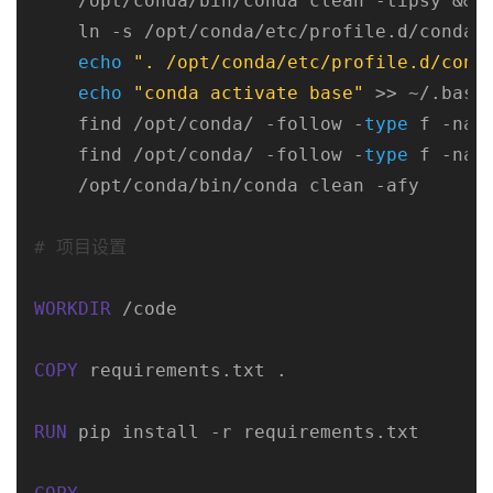
    /opt/conda/bin/conda clean -tipsy && \
    ln -s /opt/conda/etc/profile.d/conda.s
echo
". /opt/conda/etc/profile.d/cond
echo
"conda activate base"
 >> ~/.bashr
    find /opt/conda/ -follow -
type
 f -nam
    find /opt/conda/ -follow -
type
 f -nam
    /opt/conda/bin/conda clean -afy
# 项目设置
WORKDIR
 /code
COPY
 requirements.txt .
RUN
 pip install -r requirements.txt