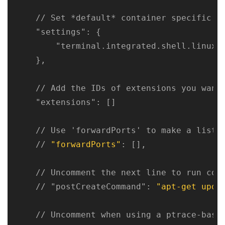
    // Set *default* container specific se
"settings"
: { 

"terminal.integrated.shell.linux"
    },

    // Add the IDs of extensions you want 
"extensions"
: []

    // Use 'forwardPorts' to make a list o
    // 
"forwardPorts"
: [],

    // Uncomment the next line to run comm
    // 
"postCreateCommand"
: 
"apt-get upda
    // Uncomment when using a ptrace-based