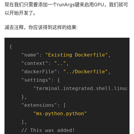
现在我们只需要添加一个runArgs键来启用GPU，我们就可
以开始开发了。
减去注释，你应该得到这样的结果:
{

"name"
: 
"Existing Dockerfile"
,

"context"
: 
".."
,

"dockerFile"
: 
"../Dockerfile"
,

"settings"
: {

"terminal.integrated.shell.linux"
    },

"extensions"
: [

"ms-python.python"
    ],

    // This was added!
