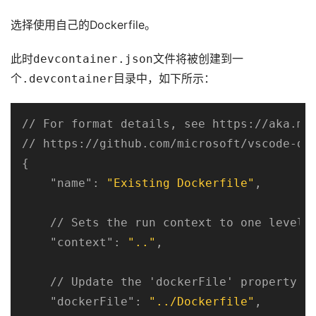
选择使用自己的Dockerfile。
此时
devcontainer.json
文件将被创建到一
个
.devcontainer
目录中，如下所示：
// For format details, see https://aka.ms/
// https://github.com/microsoft/vscode-de
{

"name"
: 
"Existing Dockerfile"
,

    // Sets the run context to one level u
"context"
: 
".."
,

    // Update the 'dockerFile' property if
"dockerFile"
: 
"../Dockerfile"
,
