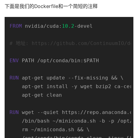
下面是我们的Dockerfile和一个简短的注释
FROM
 nvidia/cuda:
10.2
-devel

# 地址: https://github.com/ContinuumIO/dock
ENV
 PATH /opt/conda/bin:$PATH

RUN
 apt-get update --fix-missing && \

    apt-get install -y wget bzip2 ca-certi
    apt-get clean
RUN
 wget --quiet https://repo.anaconda.com
    /bin/bash ~/miniconda.sh -b -p /opt/co
    rm ~/miniconda.sh && \
